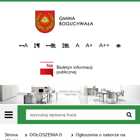
Narzędzia
A
A
A+
A++
dostępności
Biuletyn informacji
publicznej
Wyszukiwarka
Strona
OGŁOSZENIA O
Ogłoszenia o naborze na