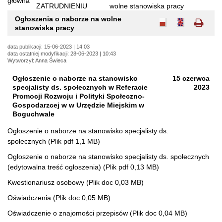
główna
Jesteś
ZATRUDNIENIU
wolne stanowiska pracy
tutaj:
Ogłoszenia o naborze na wolne
stanowiska pracy
data publikacji: 15-06-2023 | 14:03
data ostatniej modyfikacji: 28-06-2023 | 10:43
Wytworzył: Anna Świeca
Ogłoszenie o naborze na stanowisko
15 czerwca
specjalisty ds. społecznych w Referacie
2023
Promocji Rozwoju i Polityki Społeczno-
Gospodarzcej w w Urzędzie Miejskim w
Boguchwale
Ogłoszenie o naborze na stanowisko specjalisty ds.
społecznych (Plik pdf 1,1 MB)
Ogłoszenie o naborze na stanowisko specjalisty ds. społecznych
(edytowalna treść ogłoszenia) (Plik pdf 0,13 MB)
Kwestionariusz osobowy (Plik doc 0,03 MB)
Oświadczenia (Plik doc 0,05 MB)
Oświadczenie o znajomości przepisów (Plik doc 0,04 MB)