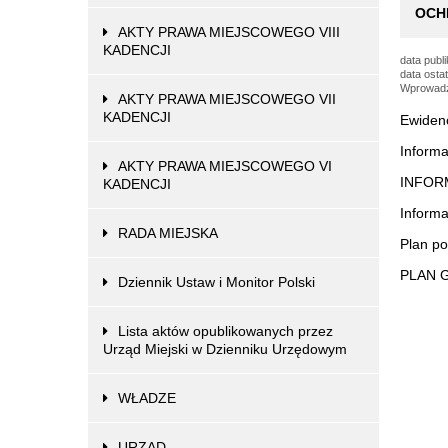
tutaj
OCH
AKTY PRAWA MIEJSCOWEGO VIII
KADENCJI
data publi
data ostat
Wprowadzi
AKTY PRAWA MIEJSCOWEGO VII
KADENCJI
Ewidenc
Informa
AKTY PRAWA MIEJSCOWEGO VI
INFOR
KADENCJI
Informa
RADA MIEJSKA
Plan p
PLAN 
Dziennik Ustaw i Monitor Polski
Lista aktów opublikowanych przez
Urząd Miejski w Dzienniku Urzędowym
WŁADZE
URZĄD