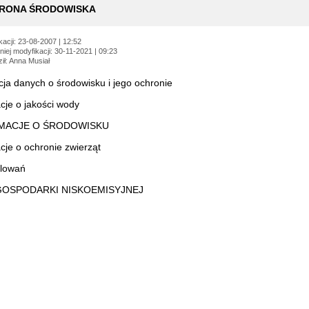
:
RONA ŚRODOWISKA
kacji: 23-08-2007 | 12:52
niej modyfikacji: 30-11-2021 | 09:23
ł: Anna Musiał
ja danych o środowisku i jego ochronie
cje o jakości wody
MACJE O ŚRODOWISKU
cje o ochronie zwierząt
olowań
GOSPODARKI NISKOEMISYJNEJ