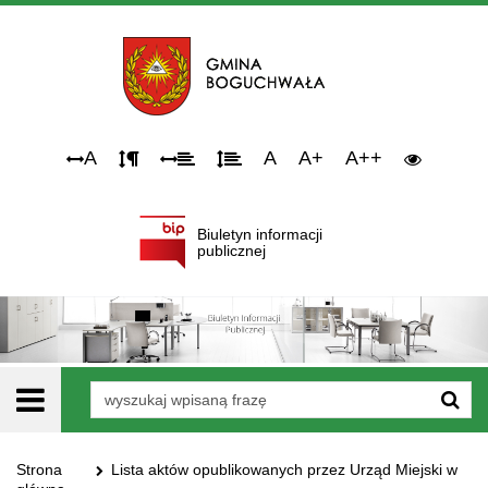
Narzędzia
A
A
A+
A++
dostępności
Biuletyn informacji
publicznej
Wyszukiwarka
Strona
Lista aktów opublikowanych przez Urząd Miejski w