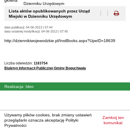
główna
Jesteś
Dzienniku Urzędowym
tutaj:
Lista aktów opublikowanych przez Urząd
Miejski w Dzienniku Urzędowym
data publikacji: 04-06-2013 | 07:44
data ostatniej modyfikacji: 04-06-2013 | 07:45
http://dziennikiwojewodzkie.pl/InstBooks.aspx?UpeID=18639
Liczba odwiedzin:
1183754
Biuletyn Informacji Publicznej Gminy Boguchwała
Realizacja:
Ideo
Używamy plików
cookies
, brak zmiany ustawień
Zamknij ten
przeglądarki oznacza akceptację Polityki
komunikat
Prywatności