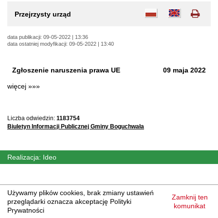
Jesteś
tutaj:
Przejrzysty urząd
data publikacji: 09-05-2022 | 13:36
data ostatniej modyfikacji: 09-05-2022 | 13:40
Zgłoszenie naruszenia prawa UE
09 maja 2022
na
więcej »»»
temat
Zgłoszenie
naruszenia
Liczba odwiedzin:
1183754
prawa
Biuletyn Informacji Publicznej Gminy Boguchwała
UE
Realizacja:
Ideo
Używamy plików
cookies
, brak zmiany ustawień
Zamknij ten
przeglądarki oznacza akceptację Polityki
komunikat
Prywatności