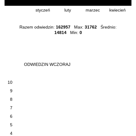
16127
17404
11463
12744
2
styczeń
luty
marzec
kwiecień
Razem odwiedzin:
162957
Max:
31762
Średnio:
14814
Min:
0
ODWIEDZIN WCZORAJ
10
9
8
7
6
5
4