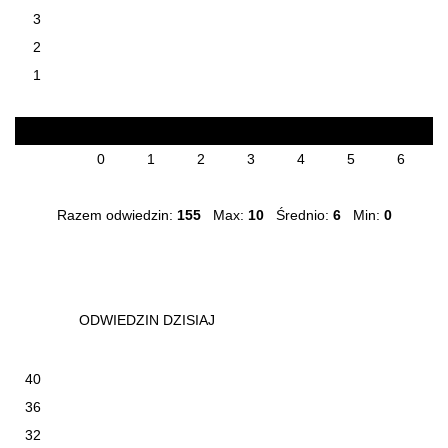
3
2
1
7
7
3
4
4
7
5
5
0
1
2
3
4
5
6
Razem odwiedzin:
155
Max:
10
Średnio:
6
Min:
0
ODWIEDZIN DZISIAJ
40
36
32