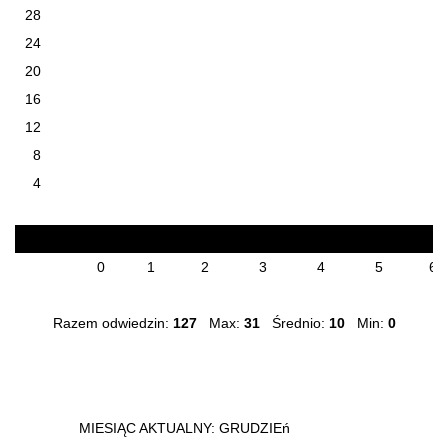
28
24
20
16
12
8
4
6
3
12
19
31
10
8
0
1
2
3
4
5
6
Razem odwiedzin:
127
Max:
31
Średnio:
10
Min:
0
MIESIĄC AKTUALNY: GRUDZIEń